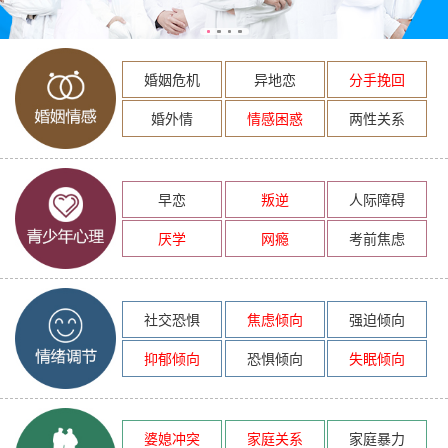
婚姻危机
异地恋
分手挽回
婚外情
情感困惑
两性关系
早恋
叛逆
人际障碍
厌学
网瘾
考前焦虑
社交恐惧
焦虑倾向
强迫倾向
抑郁倾向
恐惧倾向
失眠倾向
婆媳冲突
家庭关系
家庭暴力