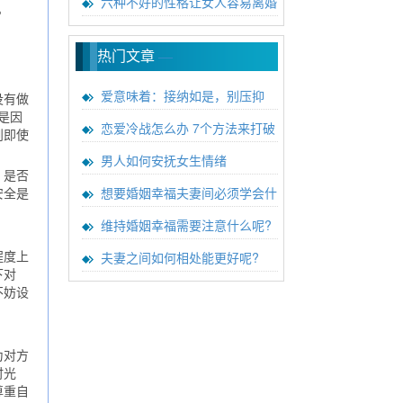
六种不好的性格让女人容易离婚
。
热门文章
—
爱意味着：接纳如是，别压抑
没有做
是因
恋爱冷战怎么办 7个方法来打破
则即使
男人如何安抚女生情绪
，是否
想要婚姻幸福夫妻间必须学会什
安全是
维持婚姻幸福需要注意什么呢?
夫妻之间如何相处能更好呢?
程度上
下对
不妨设
为对方
时光
尊重自