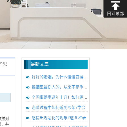
回到顶部
些思
最新文章
—
好好的婚姻，为什么慢慢变得无话
婚姻里最伤人的，从来不是争吵，而
全国离婚率逐年上升！如何更好的
恋爱过程中如何避免吵架?学会
感情出现恶化的现象?这 5 种表
依然对
虑，并