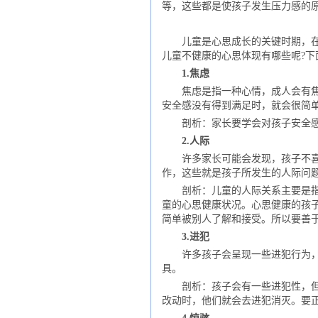
等，这些都是使孩子发生压力感的
儿童是心思成长的关键时期，在这
儿童不健康的心思体现有哪些呢?
1.焦虑
焦虑是指一种心情，成人会有焦虑
安全感没有得到满足时，就会很简
剖析：家长要学会对孩子安全感，
2.人际
许多家长可能会发现，孩子不喜欢
作，这些就是孩子所发生的人际问
剖析：儿童的人际关系主要是指他
童的心思健康状况。心思健康的孩
简单被别人了解和接受。所以要善
3.进犯
许多孩子会呈现一些进犯行为，这
具。
剖析：孩子会有一些进犯性，但是
改动时，他们就会去进犯消灭。要