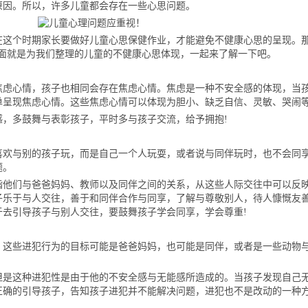
原因。所以，许多儿童都会存在一些心思问题。
个时期家长要做好儿童心思保健作业，才能避免不健康心思的呈现。
下面就是为我们整理的儿童的不健康心思体现，一起来了解一下吧。
心情，孩子也相同会存在焦虑心情。焦虑是一种不安全感的体现，当
单呈现焦虑心情。这些焦虑心情可以体现为胆小、缺乏自信、灵敏、哭闹
多鼓舞与表彰孩子，平时多与孩子交流，给予拥抱!
与别的孩子玩，而是自己一个人玩耍，或者说与同伴玩时，也不会同
题。
们与爸爸妈妈、教师以及同伴之间的关系，从这些人际交往中可以反
子乐于与人交往，善于和同伴合作与同享，了解与尊敬别人，待人慷慨友
于去引导孩子与别人交往，要鼓舞孩子学会同享，学会尊重!
些进犯行为的目标可能是爸爸妈妈，也可能是同伴，或者是一些动物
这种进犯性是由于他的不安全感与无能感所造成的。当孩子发现自己
正确的引导孩子，告知孩子进犯并不能解决问题，进犯也不是改动的一种