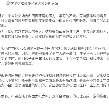
：来自外交场合和周围环境的压力、学习的严峻、荷尔蒙排泄的增多
、讨人喜爱的激烈期望和对在同龄集体中树立地位的期盼等。当孩子的心
焦虑。
、接受着越来越高的要求，这都很简单导致孩子发生不良心理和行为
会将其转移到家长身上，必然对家长的耐性构成极大的应战。
约在7岁左右会初步出现一个质的飞跃。因为内因和外因的相互作用，
了自己的思想。因为世界向他敞开了更广大的一扇门，孩子不再认为爸爸
受到影响时，阐明孩子正在充分发育和成长，千万不要予以压制和冲击，
学习更好的思考和表达。
是时间短的，但假设这种心理持续的时刻较长并且经常出现，家长则
留心以下情况：孩子的吃饭和睡觉情况是否有所改动、是否有不想去上学
精力不会集或功课落后的情况等。这些都是焦虑心理的征兆，应该及时给
心，不要当孩子的面大吼大叫，这样会对孩子的心理造成一定的伤害