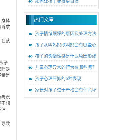
如何让孩子变得更自信
热门文章
—
、身体
理诉求
孩子情绪烦躁的原因及处理方法
，在孩
孩子从叫妈妈改叫妈会有哪些心
孩子的懒惰性格是什么原因形成
孩子
儿童心理异常的行为有哪些呢?
妈妈是
尽量是
孩子心理压抑的5种表现
家长对孩子过于严格会有什么坏
要考虑
或不想
予注
，导致