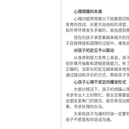
心理烦躁的本源
心理问题常常跟以下因素密切相关
发育的改动、对更大自由权的渴望
和外界环境发生矛盾时，就会感到
现在的孩子承受着越来越大的压力
子自我释放和调理的过程中，难免
对孩子的定见予以鼓动
从身体和智力发育上来说，孩子大
初步展开抽象和逻辑思维能力，有
正确的。当家长的定见越来越多地
通过鼓动和评论的方式，帮助孩子
心孩子心理不坚定的爆发形式
大部分情况下，孩子的烦躁心理都
寻求专业人士的帮忙。家长还需要
去朋友家串门的情况、是否表现出
重，寻求处理的办法。
大家和孩子沟通的时候一定要有耐
孩子不愿意和你说话沟通。