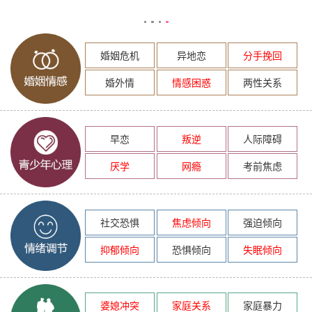
婚姻危机
异地恋
分手挽回
婚外情
情感困惑
两性关系
早恋
叛逆
人际障碍
厌学
网瘾
考前焦虑
社交恐惧
焦虑倾向
强迫倾向
抑郁倾向
恐惧倾向
失眠倾向
婆媳冲突
家庭关系
家庭暴力