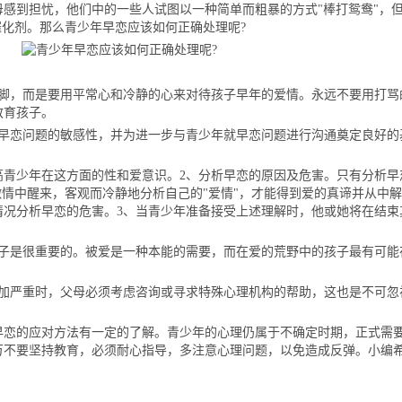
感到担忧，他们中的一些人试图以一种简单而粗暴的方式"棒打鸳鸯"，
催化剂。那么青少年早恋应该如何正确处理呢?
，而是要用平常心和冷静的心来对待孩子早年的爱情。永远不要用打骂
教育孩子。
恋问题的敏感性，并为进一步与青少年就早恋问题进行沟通奠定良好的
青少年在这方面的性和爱意识。2、分析早恋的原因及危害。只有分析早
激情中醒来，客观而冷静地分析自己的"爱情"，才能得到爱的真谛并从中
情况分析早恋的危害。3、当青少年准备接受上述理解时，他或她将在结束
是很重要的。被爱是一种本能的需要，而在爱的荒野中的孩子最有可能
严重时，父母必须考虑咨询或寻求特殊心理机构的帮助，这也是不可忽
的应对方法有一定的了解。青少年的心理仍属于不确定时期，正式需
万不要坚持教育，必须耐心指导，多注意心理问题，以免造成反弹。小编