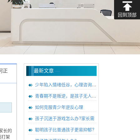
回到顶部
何正
最新文章
—
少年陷入情绪低谷，心理咨询能带
青春期不是叛逆，是孩子无人理解
如何克服青少年逆反心理
孩子沉迷于游戏怎么办?家长需
聪明孩子比普通孩子更易抑郁?
家长的
而打架