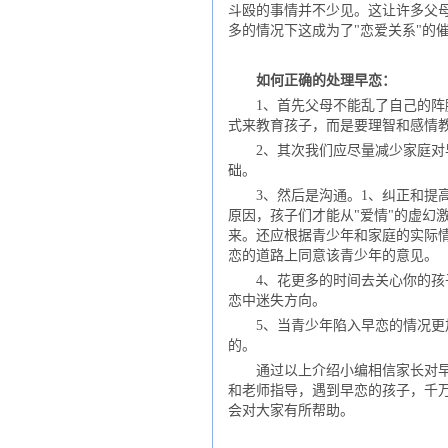
斗殴的事情并不少见。这让许多父母
多的情况下这成为了"恋爱关系"的
如何正确的处理早恋：
1、首先父母不能乱了自己的阵脚
式来教育孩子，而是要理智和感情
2、其次我们应尽量减少家庭对早
础。
3、然后是沟通。1、纠正和提高
原因，孩子们才能从"爱情"的虚幻
来。还应根据青少年和家庭的实际
恋的道路上同意该青少年的意见。
4、花更多的时间去关心你的孩子
恋中迷失方向。
5、当青少年陷入早恋的情况更加
的。
通过以上介绍小编相信家长对早恋
和老师指导，遇到早恋的孩子，千
会对大家有所帮助。