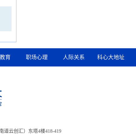
教育
职场心理
人际关系
科心大地址
云创汇）东塔4楼418-419