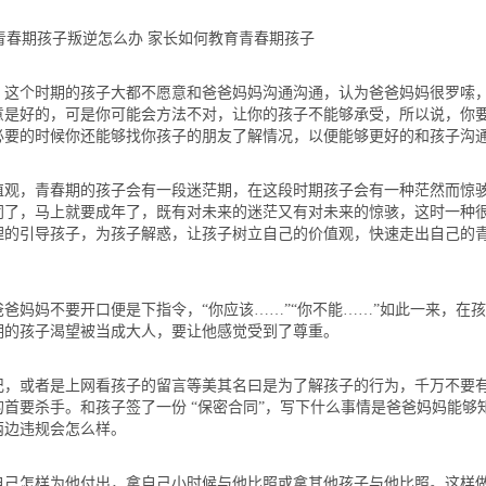
个时期的孩子大都不愿意和爸爸妈妈沟通沟通，认为爸爸妈妈很罗嗦
意是好的，可是你可能会方法不对，让你的孩子不能够承受，所以说，你
必要的时候你还能够找你孩子的朋友了解情况，以便能够更好的和孩子沟
，青春期的孩子会有一段迷茫期，在这段时期孩子会有一种茫然而惊
同了，马上就要成年了，既有对未来的迷茫又有对未来的惊骇，这时一种
理的引导孩子，为孩子解惑，让孩子树立自己的价值观，快速走出自己的
妈妈不要开口便是下指令，“你应该……”“你不能……”如此一来，在孩
期的孩子渴望被当成大人，要让他感觉受到了尊重。
或者是上网看孩子的留言等美其名曰是为了解孩子的行为，千万不要
首要杀手。和孩子签了一份 “保密合同”，写下什么事情是爸爸妈妈能够
两边违规会怎么样。
怎样为他付出，拿自己小时候与他比照或拿其他孩子与他比照。这样