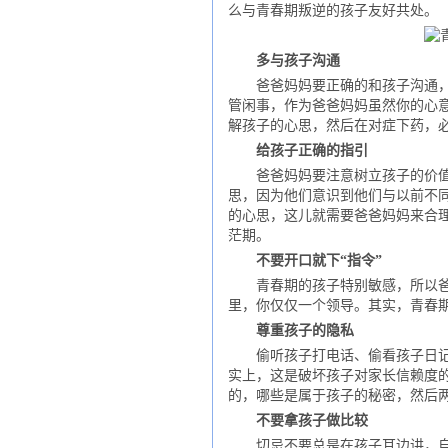
么与青春期叛逆的孩子友好共处。
多与孩子沟通
爸爸妈妈要正确的和孩子沟通，这
管闲事，作为爸爸妈妈虽然你的心
解孩子的心思，然后在对症下药，
给孩子正确的指引
爸爸妈妈要注意树立孩子的价值观
思，因为他们意识到他们与以前不
的心思，这儿就需要爸爸妈妈来合
茫期。
不要开口就下“指令”
青春期的孩子特别敏感，所以爸爸
里，你仅仅一个领导。其实，青春
尊重孩子的隐私
偷听孩子打电话、偷看孩子日记，
实上，这是破坏孩子对家长信赖度的
的，哪些是属于孩子的秘密，然后
不要拿孩子做比较
切忌不要总是在孩子耳边讲，自己