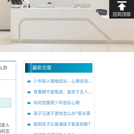
回到顶部
么办
最新文章
—
少年陷入情绪低谷，心理咨询能带
青春期不是叛逆，是孩子无人理解
如何克服青少年逆反心理
孩子沉迷于游戏怎么办?家长需
聪明孩子比普通孩子更易抑郁?
离家人
妈妈怎