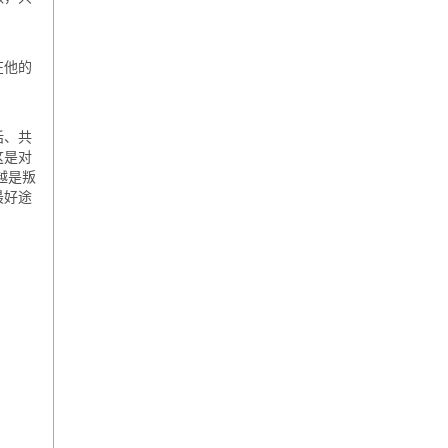
在他的
话、共
这是对
越是叛
最好途