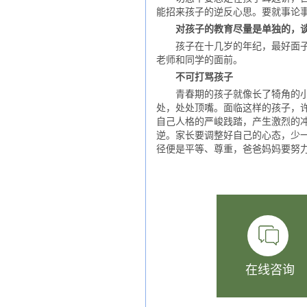
能招来孩子的逆反心思。要就事论
对孩子的教育尽量是单独的，
孩子在十几岁的年纪，最好面子，
老师和同学的面前。
不可打骂孩子
青春期的孩子就像长了犄角的小马
处，处处顶嘴。面临这样的孩子，
自己人格的严峻践踏，产生激烈的
逆。家长要调整好自己的心态，少
径便是平等、尊重，爸爸妈妈要努
在线咨询