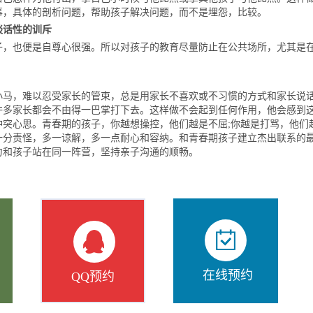
事，具体的剖析问题，帮助孩子解决问题，而不是埋怨，比较。
谈话性的训斥
也便是自尊心很强。所以对孩子的教育尽量防止在公共场所，尤其是
，难以忍受家长的管束，总是用家长不喜欢或不习惯的方式和家长说
许多家长都会不由得一巴掌打下去。这样做不会起到任何作用，他会感到
冲突心思。青春期的孩子，你越想操控，他们越是不屈;你越是打骂，他们
一分责怪，多一谅解，多一点耐心和容纳。和青春期孩子建立杰出联系的
力和孩子站在同一阵营，坚持亲子沟通的顺畅。
在线预约
QQ预约