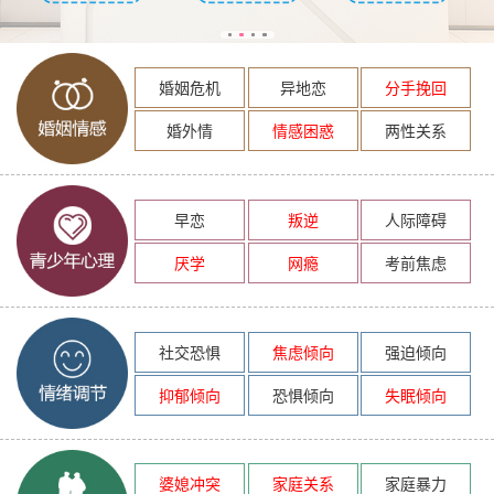
婚姻危机
异地恋
分手挽回
婚外情
情感困惑
两性关系
早恋
叛逆
人际障碍
厌学
网瘾
考前焦虑
社交恐惧
焦虑倾向
强迫倾向
抑郁倾向
恐惧倾向
失眠倾向
婆媳冲突
家庭关系
家庭暴力