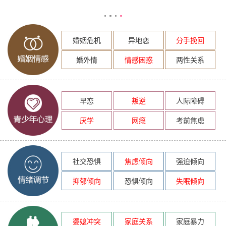
婚姻危机
异地恋
分手挽回
婚外情
情感困惑
两性关系
早恋
叛逆
人际障碍
厌学
网瘾
考前焦虑
社交恐惧
焦虑倾向
强迫倾向
抑郁倾向
恐惧倾向
失眠倾向
婆媳冲突
家庭关系
家庭暴力