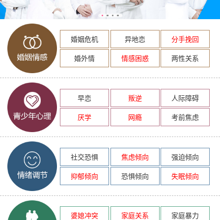
婚姻危机
异地恋
分手挽回
婚外情
情感困惑
两性关系
早恋
叛逆
人际障碍
厌学
网瘾
考前焦虑
社交恐惧
焦虑倾向
强迫倾向
抑郁倾向
恐惧倾向
失眠倾向
婆媳冲突
家庭关系
家庭暴力