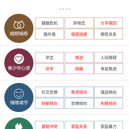
婚姻危机
异地恋
分手挽回
婚外情
情感困惑
两性关系
早恋
叛逆
人际障碍
厌学
网瘾
考前焦虑
社交恐惧
焦虑倾向
强迫倾向
抑郁倾向
恐惧倾向
失眠倾向
婆媳冲突
家庭关系
家庭暴力