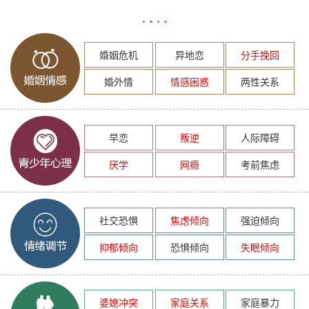
婚姻危机
异地恋
分手挽回
婚外情
情感困惑
两性关系
早恋
叛逆
人际障碍
厌学
网瘾
考前焦虑
社交恐惧
焦虑倾向
强迫倾向
抑郁倾向
恐惧倾向
失眠倾向
婆媳冲突
家庭关系
家庭暴力