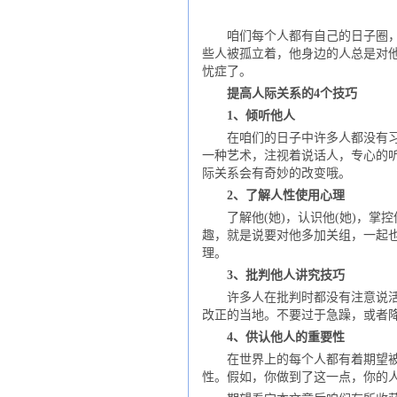
咱们每个人都有自己的日子圈，有
些人被孤立着，他身边的人总是对
忧症了。
提高人际关系的4个技巧
1、倾听他人
在咱们的日子中许多人都没有习气
一种艺术，注视着说话人，专心的
际关系会有奇妙的改变哦。
2、了解人性使用心理
了解他(她)，认识他(她)，掌控
趣，就是说要对他多加关组，一起
理。
3、批判他人讲究技巧
许多人在批判时都没有注意说活的
改正的当地。不要过于急躁，或者
4、供认他人的重要性
在世界上的每个人都有着期望被重
性。假如，你做到了这一点，你的