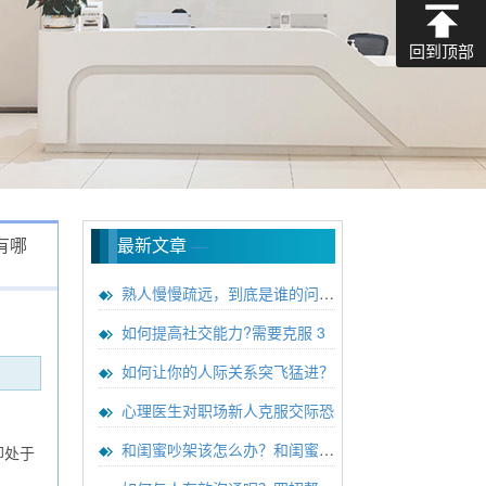
回到顶部
有哪
最新文章
—
熟人慢慢疏远，到底是谁的问题？
如何提高社交能力?需要克服 3
如何让你的人际关系突飞猛进？
心理医生对职场新人克服交际恐
和闺蜜吵架该怎么办？和闺蜜吵架
却处于