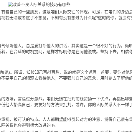
着自己的一些朋友，这是咱们人际交往的体现。可是，在咱们的身边
他视若无睹或者底子不想见，不知有没有想过为什么呢?这时的你，就会有
倾听他人，总是爱打断他人的讲话，其实这是一个很不好的行为。倾
听着，在合适的时机提问，这样才标明你是在同他说或。坚持下去，相信
他(她)。所谓，知彼知己百战百胜，说的就是这个道理。首要，要你对他
也不要用自己的眼观去看待他人，不要强加自己的意念，用时刻去了解他
方法，言语过分激烈。咱们无妨在批判前线赞扬一下优点，再指出哪
降低他人抬高自己，要友好的方法来批判，或许，你的人际关系大不一样
视，被可认的特点。人人都期望能够引起对方的注意，觉得自己很有
人际关系也会得到很大改进的咯。