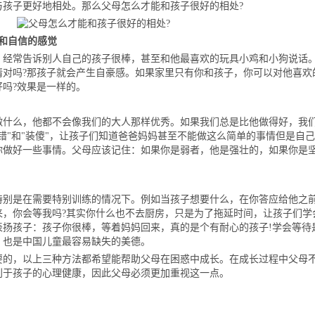
与孩子更好地相处。那么父母怎么才能和孩子很好的相处?
和自信的感觉
常告诉别人自己的孩子很棒，甚至和他最喜欢的玩具小鸡和小狗说话
情对吗?那孩子就会产生自豪感。如果家里只有你和孩子，你可以对他喜欢
吗?效果是一样的。
么，他都不会像我们的大人那样优秀。如果我们总是比他做得好，我
错"和"装傻"，让孩子们知道爸爸妈妈甚至不能做这么简单的事情但是自
你做好一些事情。父母应该记住：如果你是弱者，他是强壮的，如果你是
是在需要特别训练的情况下。例如当孩子想要什么，在你答应给他之
来，你会等我吗?其实你什么也不去厨房，只是为了拖延时间，让孩子们学
表扬孩子：孩子你很棒，等着妈妈回来，真的是个有耐心的孩子!学会等待
，也是中国儿童最容易缺失的美德。
，以上三种方法都希望能帮助父母在困惑中成长。在成长过程中父母
利于孩子的心理健康，因此父母必须更加重视这一点。