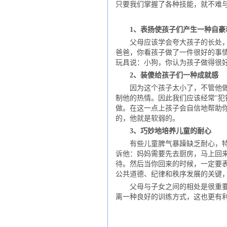
只要我们掌握了各种技能，就不难
1、表扬使孩子们产生一种自豪
父母应该学会夸大孩子的长处，经
爸爸，你看孩子做了一件很好的事
玩具说：小狗，你认为孩子做得很好
2、装傻给孩子们一种成就感
因为这个孩子太小了，不管他做什
制他的热情。因此我们应该经常"犯
做。在这一点上孩子会自信地帮助
的，他就是软弱的。
3、巧妙地培养儿童的耐心
有些儿童脾气暴躁缺乏耐心，特别
诉他：妈妈需要先去厨房，马上回
待。然后当你回来的时候，一定要
公共道德、纪律和秩序发展的关键
父母与子女之间的相处是很重要的
离一种良好的训练方式，这也更有