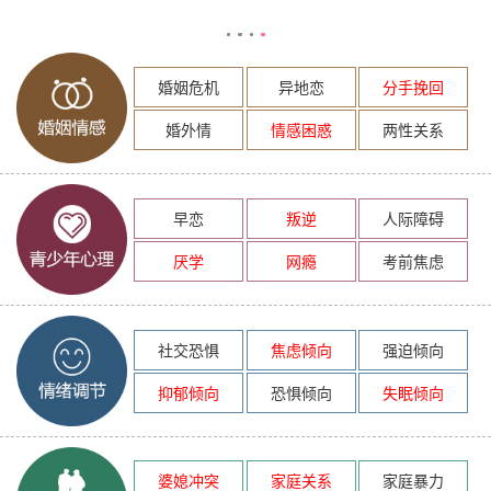
婚姻危机
异地恋
分手挽回
婚外情
情感困惑
两性关系
早恋
叛逆
人际障碍
厌学
网瘾
考前焦虑
社交恐惧
焦虑倾向
强迫倾向
抑郁倾向
恐惧倾向
失眠倾向
婆媳冲突
家庭关系
家庭暴力