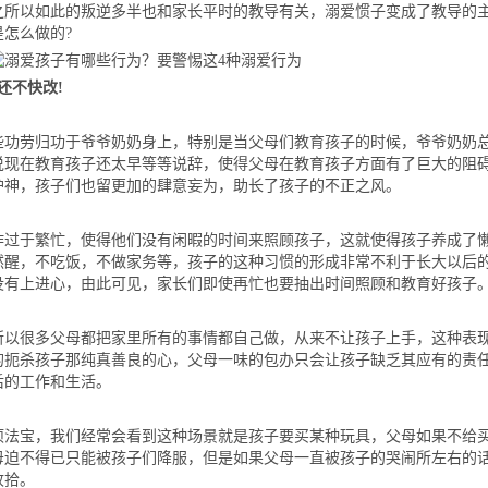
之所以如此的叛逆多半也和家长平时的教导有关，溺爱惯子变成了教导的
怎么做的?
还不快改!
劳归功于爷爷奶奶身上，特别是当父母们教育孩子的时候，爷爷奶奶
说现在教育孩子还太早等等说辞，使得父母在教育孩子方面有了巨大的阻
护神，孩子们也留更加的肆意妄为，助长了孩子的不正之风。
于繁忙，使得他们没有闲暇的时间来照顾孩子，这就使得孩子养成了
然醒，不吃饭，不做家务等，孩子的这种习惯的形成非常不利于长大以后
没有上进心，由此可见，家长们即使再忙也要抽出时间照顾和教育好孩子
很多父母都把家里所有的事情都自己做，从来不让孩子上手，这种表
的扼杀孩子那纯真善良的心，父母一味的包办只会让孩子缺乏其应有的责
后的工作和生活。
宝，我们经常会看到这种场景就是孩子要买某种玩具，父母如果不给
母迫不得已只能被孩子们降服，但是如果父母一直被孩子的哭闹所左右的
收拾。