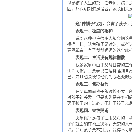
母是孩子人生的第一任老师，孩子
区，那么明知道是误区，家长们又是
这4种惯子行为，会害了孩子，
表现一、极度的袒护
说到这种袒护很多人都会把这些功
横插一杠，认为孩子是对的，或者
竟隔辈亲，有了爷爷奶奶的这个庇
表现二、生活没有规律懒散
很多家庭中由于父母日常的工作过
生活习惯，主要表现在睡觉睡到自
己，并且也会使得他们的心态变的
表现三、包办替代
在父母面前孩子永远长不大，所以
对孩子的关爱，但是实则是在变相
灭了孩子的上进心，不利于孩子以
表现四、害怕哭闹
哭闹似乎是孩子征服父母的一项法
子们就会躺在地上哭闹，无奈的父
以后会让孩子变本加厉，变得不可