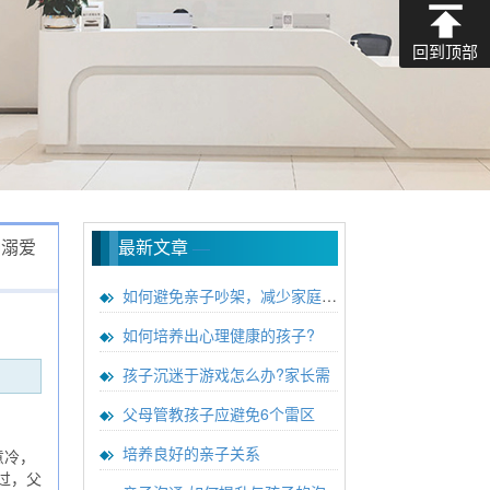
回到顶部
种溺爱
最新文章
—
如何避免亲子吵架，减少家庭矛盾
如何培养出心理健康的孩子?
孩子沉迷于游戏怎么办?家长需
父母管教孩子应避免6个雷区
培养良好的亲子关系
意冷，
过，父