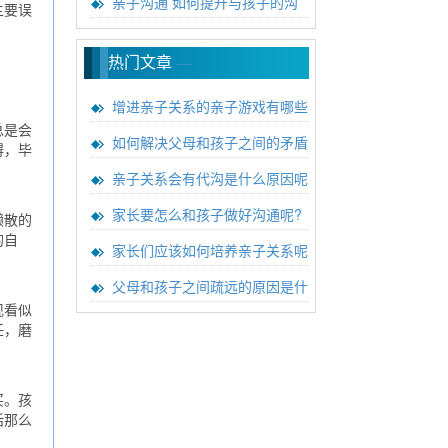
亲子沟通 如何提升与孩子的沟
主要误
热门文章
—
增进亲子关系的亲子游戏有哪些
总是会
如何解决父母和孩子之间的矛盾
碍，毕
亲子关系会有代沟是什么原因呢
家长要怎么和孩子做好沟通呢?
懒散的
的自
家长们应该如何培养亲子关系呢
。
父母和孩子之间疏远的原因是什
现看似
任，磨
买。孩
话那么