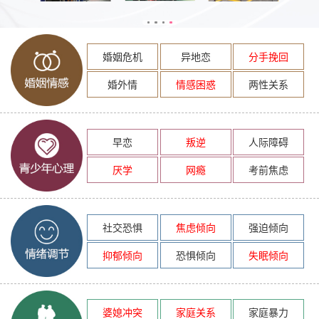
婚姻危机
异地恋
分手挽回
婚外情
情感困惑
两性关系
早恋
叛逆
人际障碍
厌学
网瘾
考前焦虑
社交恐惧
焦虑倾向
强迫倾向
抑郁倾向
恐惧倾向
失眠倾向
婆媳冲突
家庭关系
家庭暴力