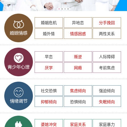
婚姻危机
异地恋
分手挽回
婚外情
情感困惑
两性关系
早恋
叛逆
人际障碍
厌学
网瘾
考前焦虑
社交恐惧
焦虑倾向
强迫倾向
抑郁倾向
恐惧倾向
失眠倾向
婆媳冲突
家庭关系
家庭暴力