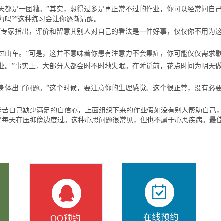
都是一团糟。”其实，想得过多是再正常不过的作业，你可以经常问自己
力吗?”这种练习会让你逐渐清醒。
专家指出，评价和留意其别人对自己的看法是一件好事，仅仅你不用为
山车。”可是，这并不意味着你患有注意力不会集症，你可能仅仅需求
。”事实上，大部分人都会时不时地失眠。在睡觉前，花点时间为明天
。
体出了问题。”这个时候，要注意你的生理感觉。这个很正常，没有必
自己缺少满足的自信心，上面组织下来的作业假如没有别人帮助自己
是每天在压抑傍边度过。这种心思问题很常见，但也不属于心思疾病。最
。
在线预约
QQ预约