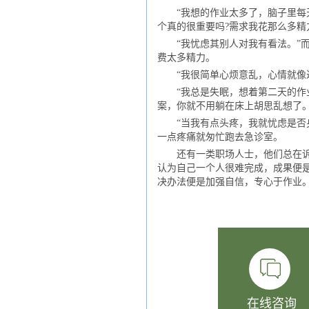
“我想的作业太多了，脑子里每天
个真的很重要吗?需求我花那么多精
“我忧虑其别人对我有看法。”而
费太多精力。
“我很简单心烦意乱，心情就像过
“我总是失眠，想着第二天的作业
案，你就不用躺在床上胡思乱想了
“当我有点头疼，我就忧虑是否身
一点疼痛就匆忙跑去急诊室。
还有一类职场人士，他们总在诉苦
认为自己一个人很难完成，成果便
决办法便是加强自信，专心于作业
在线咨询