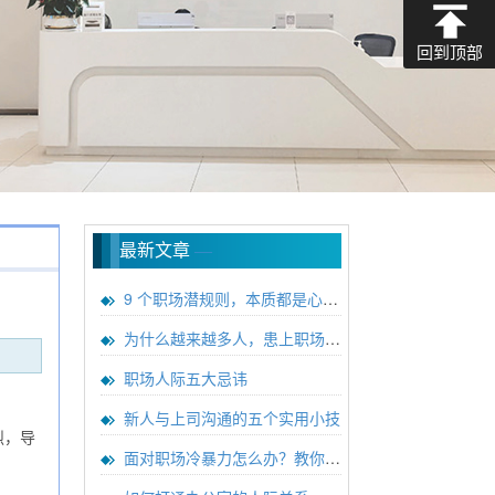
回到顶部
最新文章
—
9 个职场潜规则，本质都是心理博
为什么越来越多人，患上职场焦虑
职场人际五大忌讳
新人与上司沟通的五个实用小技
烈，导
面对职场冷暴力怎么办？教你如何