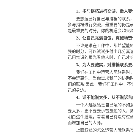
1、多与搭档进行交游，做人要
要想运营好自己与搭档的联系，最
多与搭档进行交流，最重要的仍是
是最重要的时分，你的机遇会越来
2、让自己充满自傲，真诚地赞
不论是谁在工作中，都希望能够得
强的时分，可以试试多付出几分真
己用赏识的眼光看他人时，自己才
3、为人要诚实，对搭档联系要
我们在工作中运营人际联系时，至
不会远离你。当你需求我们的协助
们的联系;因此，我们在工作中，
己的身边。
4、话不能说太多，从不说诉苦
一个人越是感觉自己混的不如意时
要太多，更不要去诉苦身边的人，
明白这个道理，看看自己有没有过
而增加自己的人脉。
上面叙述的怎么运营人际联系?生